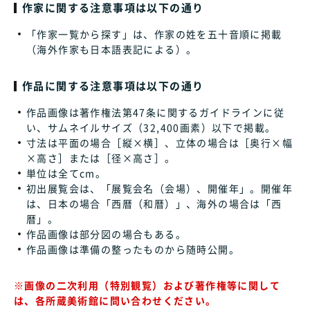
作家に関する注意事項は以下の通り
「作家一覧から探す」は、作家の姓を五十音順に掲載
（海外作家も日本語表記による）。
作品に関する注意事項は以下の通り
作品画像は著作権法第47条に関するガイドラインに従
い、サムネイルサイズ（32,400画素）以下で掲載。
寸法は平面の場合［縦×横］、立体の場合は［奥行×幅
×高さ］または［径×高さ］。
単位は全てcm。
初出展覧会は、「展覧会名（会場）、開催年」。開催年
は、日本の場合「西暦（和暦）」、海外の場合は「西
暦」。
作品画像は部分図の場合もある。
作品画像は準備の整ったものから随時公開。
※画像の二次利用（特別観覧）および著作権等に関して
は、各所蔵美術館に問い合わせください。