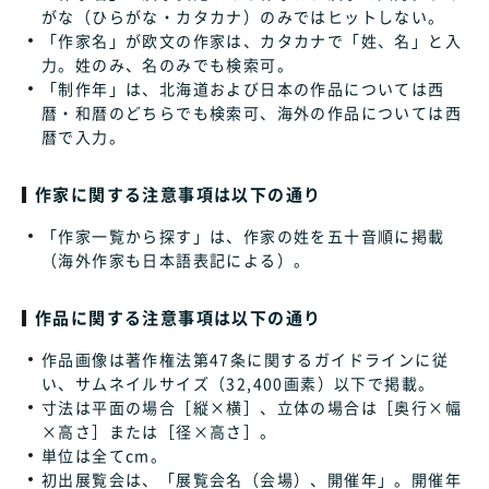
がな（ひらがな・カタカナ）のみではヒットしない。
「作家名」が欧文の作家は、カタカナで「姓、名」と入
力。姓のみ、名のみでも検索可。
「制作年」は、北海道および日本の作品については西
暦・和暦のどちらでも検索可、海外の作品については西
暦で入力。
作家に関する注意事項は以下の通り
「作家一覧から探す」は、作家の姓を五十音順に掲載
（海外作家も日本語表記による）。
作品に関する注意事項は以下の通り
作品画像は著作権法第47条に関するガイドラインに従
い、サムネイルサイズ（32,400画素）以下で掲載。
寸法は平面の場合［縦×横］、立体の場合は［奥行×幅
×高さ］または［径×高さ］。
単位は全てcm。
初出展覧会は、「展覧会名（会場）、開催年」。開催年