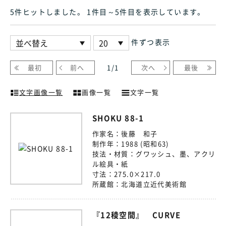
5件ヒット
しました
。 1件目～5件目
を表示しています
。
件ずつ表示
最初
前へ
1
/
1
次へ
最後
文字画像一覧
画像一覧
文字一覧
SHOKU 88-1
作家名：
後藤 和子
制作年：
1988 (昭和63)
技法・材質：
グワッシュ、墨、アクリ
ル絵具・紙
寸法：
275.0×217.0
所蔵館：
北海道立近代美術館
『12稜空間』 CURVE