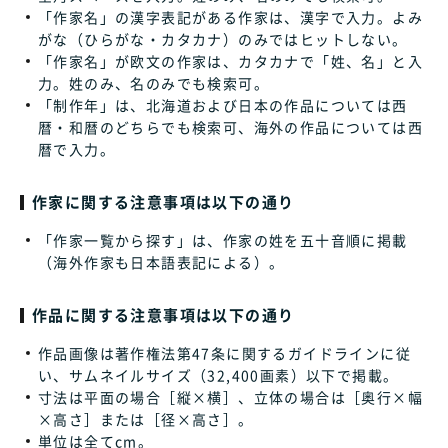
「作家名」の漢字表記がある作家は、漢字で入力。よみ
がな（ひらがな・カタカナ）のみではヒットしない。
「作家名」が欧文の作家は、カタカナで「姓、名」と入
力。姓のみ、名のみでも検索可。
「制作年」は、北海道および日本の作品については西
暦・和暦のどちらでも検索可、海外の作品については西
暦で入力。
作家に関する注意事項は以下の通り
「作家一覧から探す」は、作家の姓を五十音順に掲載
（海外作家も日本語表記による）。
作品に関する注意事項は以下の通り
作品画像は著作権法第47条に関するガイドラインに従
い、サムネイルサイズ（32,400画素）以下で掲載。
寸法は平面の場合［縦×横］、立体の場合は［奥行×幅
×高さ］または［径×高さ］。
単位は全てcm。