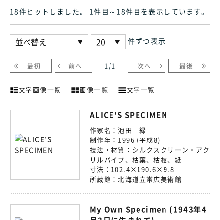
18件ヒット
しました
。 1件目～18件目
を表示しています
。
件ずつ表示
最初
前へ
1
/
1
次へ
最後
文字画像一覧
画像一覧
文字一覧
ALICE'S SPECIMEN
作家名：
池田 緑
制作年：
1996 (平成8)
技法・材質：
シルクスクリーン・アク
リルパイプ、枯葉、枯枝、紙
寸法：
102.4×190.6×9.8
所蔵館：
北海道立帯広美術館
My Own Specimen (1943年4