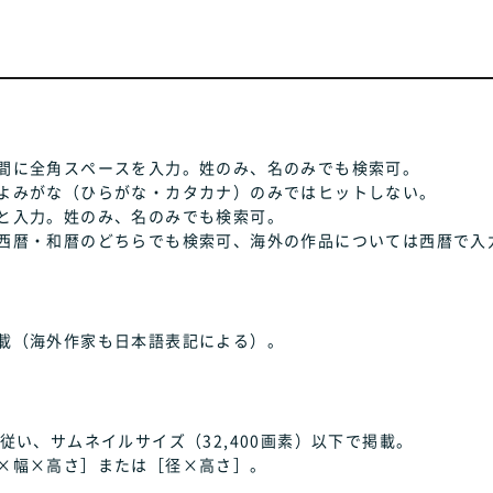
間に全角スペースを入力。姓のみ、名のみでも検索可。
よみがな（ひらがな・カタカナ）のみではヒットしない。
と入力。姓のみ、名のみでも検索可。
西暦・和暦のどちらでも検索可、海外の作品については西暦で入
載（海外作家も日本語表記による）。
従い、サムネイルサイズ（32,400画素）以下で掲載。
×幅×高さ］または［径×高さ］。