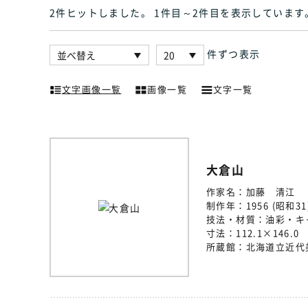
2件ヒット
しました
。 1件目～2件目
を表示しています
件ずつ表示
文字画像一覧
画像一覧
文字一覧
大倉山
作家名：
加藤 清江
制作年：
1956 (昭和31
技法・材質：
油彩・キ
寸法：
112.1×146.0
所蔵館：
北海道立近代