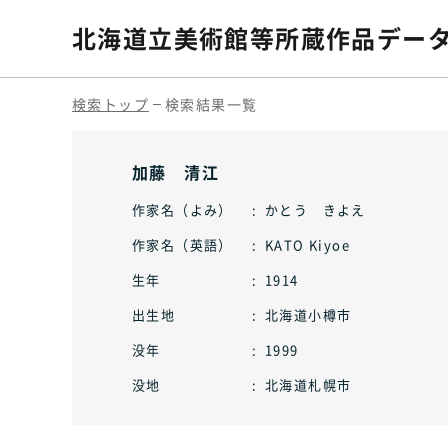
北海道立美術館等
所蔵作品デー
検索トップ
検索結果一覧
加藤 清江
作家名（よみ）
かとう きよえ
作家名（英語）
KATO Kiyoe
生年
1914
出生地
北海道小樽市
没年
1999
没地
北海道札幌市