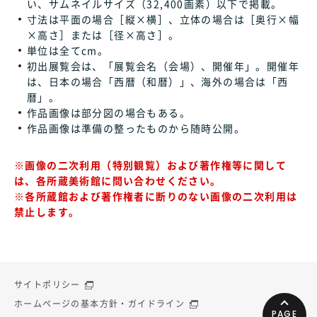
い、サムネイルサイズ（32,400画素）以下で掲載。
寸法は平面の場合［縦×横］、立体の場合は［奥行×幅
×高さ］または［径×高さ］。
単位は全てcm。
初出展覧会は、「展覧会名（会場）、開催年」。開催年
は、日本の場合「西暦（和暦）」、海外の場合は「西
暦」。
作品画像は部分図の場合もある。
作品画像は準備の整ったものから随時公開。
※画像の二次利用（特別観覧）および著作権等に関して
は、各所蔵美術館に問い合わせください。
※各所蔵館および著作権者に断りのない画像の二次利用は
禁止します。
サイトポリシー
ホームページの基本方針・ガイドライン
PAGE