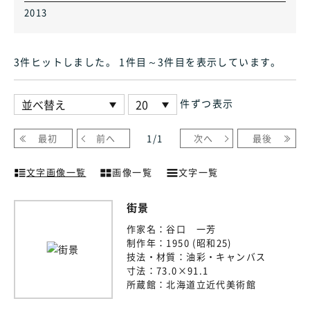
2013
3件ヒット
しました
。 1件目～3件目
を表示しています
。
件ずつ表示
最初
前へ
1
/
1
次へ
最後
文字画像一覧
画像一覧
文字一覧
街景
作家名：
谷口 一芳
制作年：
1950 (昭和25)
技法・材質：
油彩・キャンバス
寸法：
73.0×91.1
所蔵館：
北海道立近代美術館