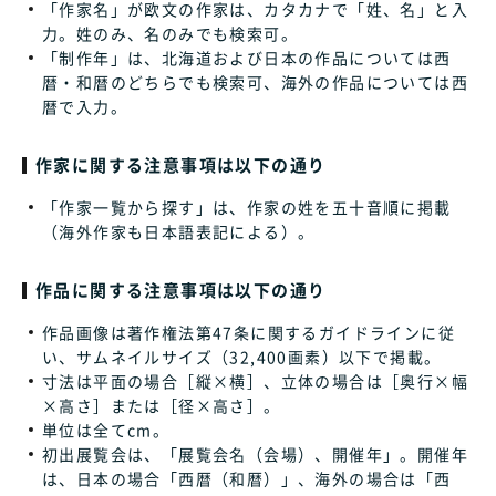
「作家名」が欧文の作家は、カタカナで「姓、名」と入
力。姓のみ、名のみでも検索可。
「制作年」は、北海道および日本の作品については西
暦・和暦のどちらでも検索可、海外の作品については西
暦で入力。
作家に関する注意事項は以下の通り
「作家一覧から探す」は、作家の姓を五十音順に掲載
（海外作家も日本語表記による）。
作品に関する注意事項は以下の通り
作品画像は著作権法第47条に関するガイドラインに従
い、サムネイルサイズ（32,400画素）以下で掲載。
寸法は平面の場合［縦×横］、立体の場合は［奥行×幅
×高さ］または［径×高さ］。
単位は全てcm。
初出展覧会は、「展覧会名（会場）、開催年」。開催年
は、日本の場合「西暦（和暦）」、海外の場合は「西