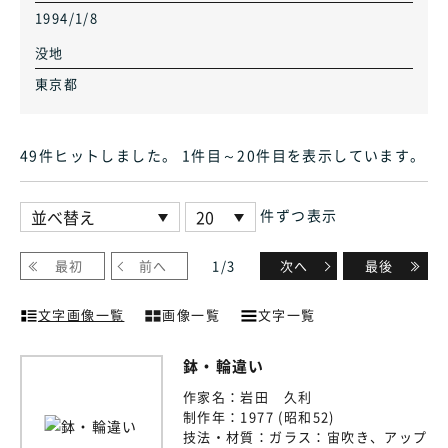
1994/1/8
没地
東京都
49件ヒット
しました
。 1件目～20件目
を表示しています
。
件ずつ表示
最初
前へ
1
/
3
次へ
最後
文字画像一覧
画像一覧
文字一覧
鉢・輪違い
作家名：
岩田 久利
制作年：
1977 (昭和52)
技法・材質：
ガラス：宙吹き、アップ