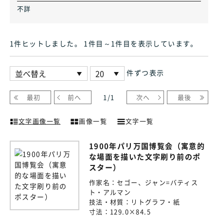
不詳
1件ヒット
しました
。 1件目～1件目
を表示しています
。
件ずつ表示
最初
前へ
1
/
1
次へ
最後
文字画像一覧
画像一覧
文字一覧
1900年パリ万国博覧会（寓意的
な場面を描いた文字刷り前のポ
スター）
作家名：
セゴー、ジャン=バティス
ト・アルマン
技法・材質：
リトグラフ・紙
寸法：
129.0×84.5