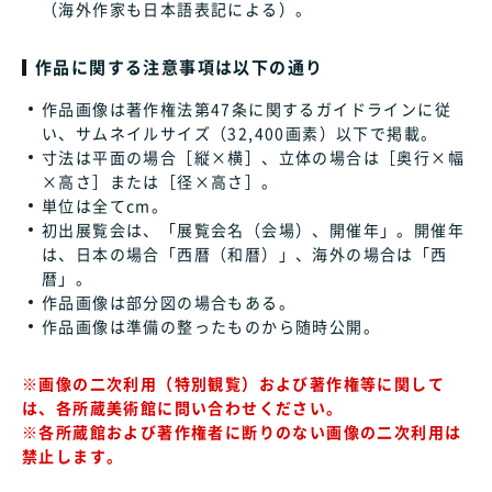
（海外作家も日本語表記による）。
作品に関する注意事項は以下の通り
作品画像は著作権法第47条に関するガイドラインに従
い、サムネイルサイズ（32,400画素）以下で掲載。
寸法は平面の場合［縦×横］、立体の場合は［奥行×幅
×高さ］または［径×高さ］。
単位は全てcm。
初出展覧会は、「展覧会名（会場）、開催年」。開催年
は、日本の場合「西暦（和暦）」、海外の場合は「西
暦」。
作品画像は部分図の場合もある。
作品画像は準備の整ったものから随時公開。
※画像の二次利用（特別観覧）および著作権等に関して
は、各所蔵美術館に問い合わせください。
※各所蔵館および著作権者に断りのない画像の二次利用は
禁止します。