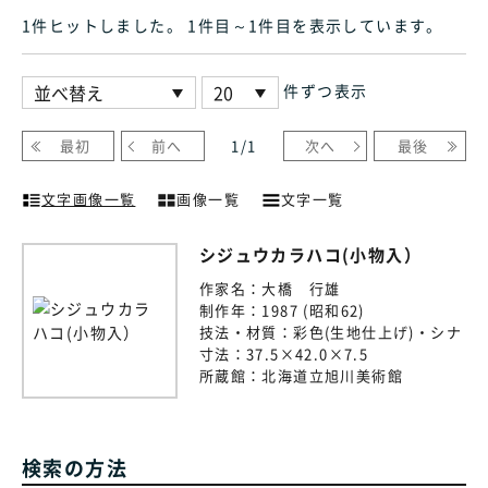
1件ヒット
しました
。 1件目～1件目
を表示しています
。
件ずつ表示
最初
前へ
1
/
1
次へ
最後
文字画像一覧
画像一覧
文字一覧
シジュウカラハコ(小物入）
作家名：
大橋 行雄
制作年：
1987 (昭和62)
技法・材質：
彩色(生地仕上げ)・シナ
寸法：
37.5×42.0×7.5
所蔵館：
北海道立旭川美術館
検索の方法