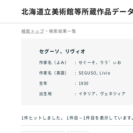
北海道立美術館等
所蔵作品デー
検索トップ
検索結果一覧
セグーソ、リヴィオ
作家名（よみ）
せぐーそ、りう゛ぃお
作家名（英語）
SEGUSO, Livio
生年
1930
出生地
イタリア、ヴェネツィア
1件ヒット
しました
。 1件目～1件目
を表示しています