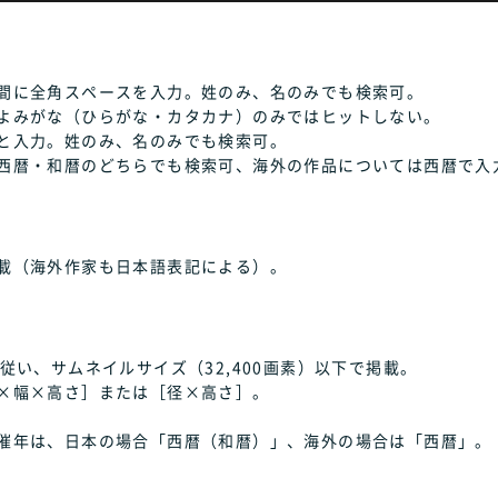
間に全角スペースを入力。姓のみ、名のみでも検索可。
よみがな（ひらがな・カタカナ）のみではヒットしない。
と入力。姓のみ、名のみでも検索可。
西暦・和暦のどちらでも検索可、海外の作品については西暦で入
載（海外作家も日本語表記による）。
従い、サムネイルサイズ（32,400画素）以下で掲載。
×幅×高さ］または［径×高さ］。
催年は、日本の場合「西暦（和暦）」、海外の場合は「西暦」。