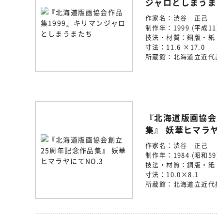
ジャロとしまうま
作家名：
渋谷 正己
制作年：
1999 (平成11
技法・材質：
銅版・紙
寸法：
11.6 ×17.0
所蔵館：
北海道立近代
『北海道版画協会
集』 妖華ヒマラヤ
作家名：
渋谷 正己
制作年：
1984 (昭和59
技法・材質：
銅版・紙
寸法：
10.0×8.1
所蔵館：
北海道立近代