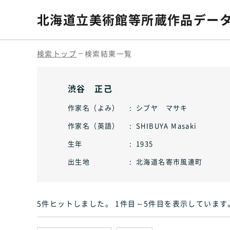
北海道立美術館等
所蔵作品デー
検索トップ
検索結果一覧
渋谷 正己
作家名（よみ）
シブヤ マサキ
作家名（英語）
SHIBUYA Masaki
生年
1935
出生地
北海道名寄市風連町
5件ヒット
しました
。 1件目～5件目
を表示しています