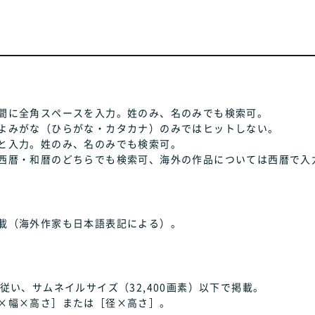
間に全角スペースを入力。姓のみ、名のみでも検索可。
よみがな（ひらがな・カタカナ）のみではヒットしない。
と入力。姓のみ、名のみでも検索可。
西暦・和暦のどちらでも検索可、海外の作品については西暦で入
載（海外作家も日本語表記による）。
従い、サムネイルサイズ（32,400画素）以下で掲載。
×幅×高さ］または［径×高さ］。