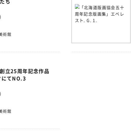
たち
)
美術館
創立25周年記念作品
にてNO.3
)
美術館