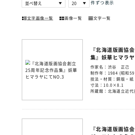
件ずつ表示
文字画像一覧
画像一覧
文字一覧
『北海道版画協会
集』妖華ヒマラヤ
作家名：
渋谷 正己
制作年：
1984 (昭和59
技法・材質：
銅版・紙
寸法：
10.0×8.1
所蔵館：
北海道立近代
『北海道版画協会