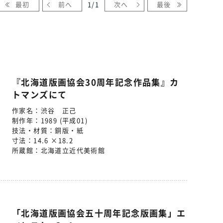
最初
前へ
1
/
1
次へ
最後
『北海道版画協会30周年記念作品集』カ
トマンズにて
作家名：
渋谷 正己
制作年：
1989 (平成01)
技法・材質：
銅版・紙
寸法：
14.6 ×18.2
所蔵館：
北海道立近代美術館
「北海道版画協会五十周年記念版画集」エ