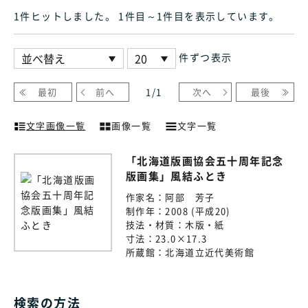
1件ヒット
しました
。 1件目～1件目
を表示しています
。
件ずつ表示
最初
前へ
1
/
1
次へ
最後
文字画像一覧
画像一覧
文字一覧
「北海道版画協会五十周年記念
版画集」風結ふとき
作家名：
阿部 芳子
制作年：
2008 (平成20)
技法・材質：
木版・紙
寸法：
23.0×17.3
所蔵館：
北海道立近代美術館
検索の方法