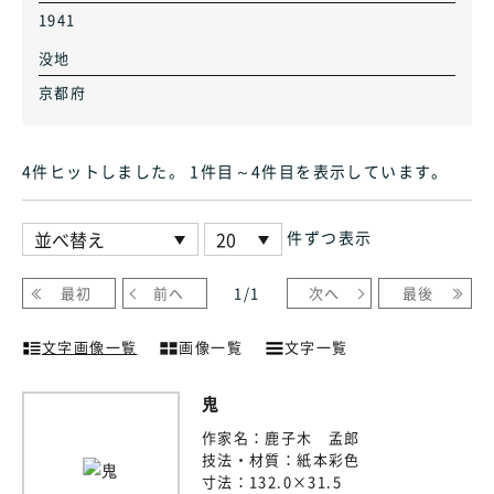
1941
没地
京都府
4件ヒット
しました
。 1件目～4件目
を表示しています
。
件ずつ表示
最初
前へ
1
/
1
次へ
最後
文字画像一覧
画像一覧
文字一覧
鬼
作家名：
鹿子木 孟郎
技法・材質：
紙本彩色
寸法：
132.0×31.5