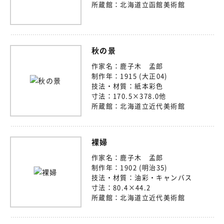
所蔵館：
北海道立函館美術館
秋の景
作家名：
鹿子木 孟郎
制作年：
1915 (大正04)
技法・材質：
紙本彩色
寸法：
170.5×378.0他
所蔵館：
北海道立近代美術館
裸婦
作家名：
鹿子木 孟郎
制作年：
1902 (明治35)
技法・材質：
油彩・キャンバス
寸法：
80.4×44.2
所蔵館：
北海道立近代美術館