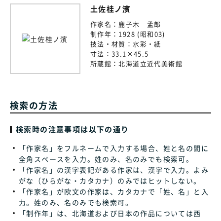
土佐桂ノ濱
作家名：
鹿子木 孟郎
制作年：
1928 (昭和03)
技法・材質：
水彩・紙
寸法：
33.1×45.5
所蔵館：
北海道立近代美術館
検索の方法
検索時の注意事項は以下の通り
「作家名」をフルネームで入力する場合、姓と名の間に
全角スペースを入力。姓のみ、名のみでも検索可。
「作家名」の漢字表記がある作家は、漢字で入力。よみ
がな（ひらがな・カタカナ）のみではヒットしない。
「作家名」が欧文の作家は、カタカナで「姓、名」と入
力。姓のみ、名のみでも検索可。
「制作年」は、北海道および日本の作品については西