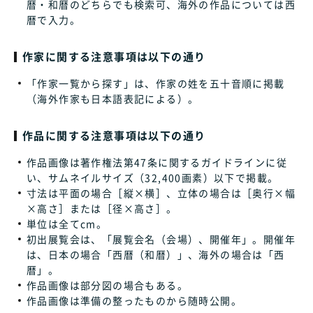
暦・和暦のどちらでも検索可、海外の作品については西
暦で入力。
作家に関する注意事項は以下の通り
「作家一覧から探す」は、作家の姓を五十音順に掲載
（海外作家も日本語表記による）。
作品に関する注意事項は以下の通り
作品画像は著作権法第47条に関するガイドラインに従
い、サムネイルサイズ（32,400画素）以下で掲載。
寸法は平面の場合［縦×横］、立体の場合は［奥行×幅
×高さ］または［径×高さ］。
単位は全てcm。
初出展覧会は、「展覧会名（会場）、開催年」。開催年
は、日本の場合「西暦（和暦）」、海外の場合は「西
暦」。
作品画像は部分図の場合もある。
作品画像は準備の整ったものから随時公開。