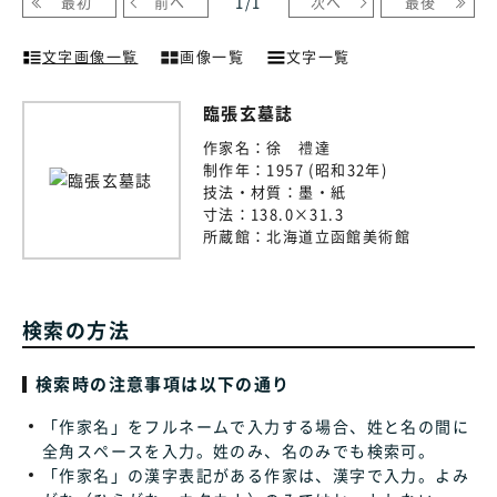
最初
前へ
1
/
1
次へ
最後
文字画像一覧
画像一覧
文字一覧
臨張玄墓誌
作家名：
徐 禮達
制作年：
1957 (昭和32年)
技法・材質：
墨・紙
寸法：
138.0×31.3
所蔵館：
北海道立函館美術館
検索の方法
検索時の注意事項は以下の通り
「作家名」をフルネームで入力する場合、姓と名の間に
全角スペースを入力。姓のみ、名のみでも検索可。
「作家名」の漢字表記がある作家は、漢字で入力。よみ