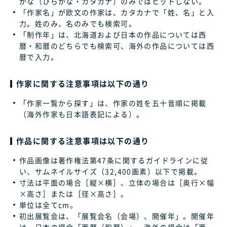
がな（ひらがな・カタカナ）のみではヒットしない。
「作家名」が欧文の作家は、カタカナで「姓、名」と入
力。姓のみ、名のみでも検索可。
「制作年」は、北海道および日本の作品については西
暦・和暦のどちらでも検索可、海外の作品については西
暦で入力。
作家に関する注意事項は以下の通り
「作家一覧から探す」は、作家の姓を五十音順に掲載
（海外作家も日本語表記による）。
作品に関する注意事項は以下の通り
作品画像は著作権法第47条に関するガイドラインに従
い、サムネイルサイズ（32,400画素）以下で掲載。
寸法は平面の場合［縦×横］、立体の場合は［奥行×幅
×高さ］または［径×高さ］。
単位は全てcm。
初出展覧会は、「展覧会名（会場）、開催年」。開催年
は、日本の場合「西暦（和暦）」、海外の場合は「西