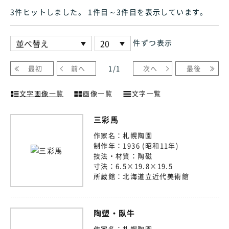
3件ヒット
しました
。 1件目～3件目
を表示しています
。
件ずつ表示
最初
前へ
1
/
1
次へ
最後
文字画像一覧
画像一覧
文字一覧
三彩馬
作家名：
札幌陶園
制作年：
1936 (昭和11年)
技法・材質：
陶磁
寸法：
6.5×19.8×19.5
所蔵館：
北海道立近代美術館
陶塑・臥牛
作家名：
札幌陶園