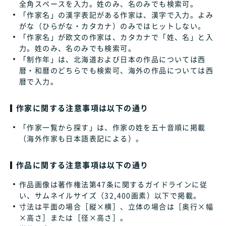
全角スペースを入力。姓のみ、名のみでも検索可。
「作家名」の漢字表記がある作家は、漢字で入力。よみ
がな（ひらがな・カタカナ）のみではヒットしない。
「作家名」が欧文の作家は、カタカナで「姓、名」と入
力。姓のみ、名のみでも検索可。
「制作年」は、北海道および日本の作品については西
暦・和暦のどちらでも検索可、海外の作品については西
暦で入力。
作家に関する注意事項は以下の通り
「作家一覧から探す」は、作家の姓を五十音順に掲載
（海外作家も日本語表記による）。
作品に関する注意事項は以下の通り
作品画像は著作権法第47条に関するガイドラインに従
い、サムネイルサイズ（32,400画素）以下で掲載。
寸法は平面の場合［縦×横］、立体の場合は［奥行×幅
×高さ］または［径×高さ］。