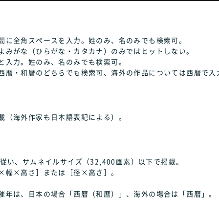
間に全角スペースを入力。姓のみ、名のみでも検索可。
よみがな（ひらがな・カタカナ）のみではヒットしない。
と入力。姓のみ、名のみでも検索可。
西暦・和暦のどちらでも検索可、海外の作品については西暦で入
載（海外作家も日本語表記による）。
従い、サムネイルサイズ（32,400画素）以下で掲載。
×幅×高さ］または［径×高さ］。
催年は、日本の場合「西暦（和暦）」、海外の場合は「西暦」。