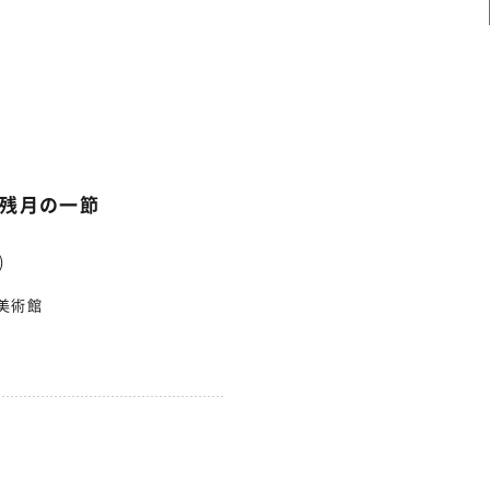
残月の一節
)
美術館