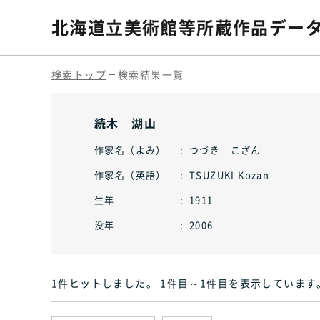
北海道立美術館等
所蔵作品デー
検索トップ
検索結果一覧
続木 湖山
作家名（よみ）
つづき こざん
作家名（英語）
TSUZUKI Kozan
生年
1911
没年
2006
1件ヒット
しました
。 1件目～1件目
を表示しています