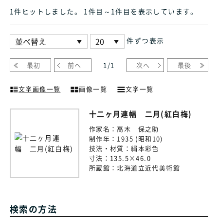
1件ヒット
しました
。 1件目～1件目
を表示しています
。
件ずつ表示
最初
前へ
1
/
1
次へ
最後
文字画像一覧
画像一覧
文字一覧
十二ヶ月連幅 二月(紅白梅)
作家名：
高木 保之助
制作年：
1935 (昭和10)
技法・材質：
絹本彩色
寸法：
135.5×46.0
所蔵館：
北海道立近代美術館
検索の方法