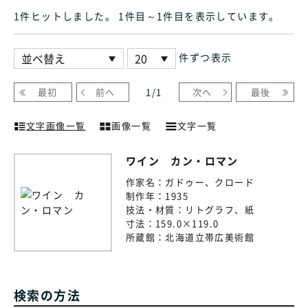
1件ヒット
しました
。 1件目～1件目
を表示しています
。
件ずつ表示
最初
前へ
1
/
1
次へ
最後
文字画像一覧
画像一覧
文字一覧
ワイン カン・ロマン
作家名：
ガドゥー、クロード
制作年：
1935
技法・材質：
リトグラフ、紙
寸法：
159.0×119.0
所蔵館：
北海道立帯広美術館
検索の方法