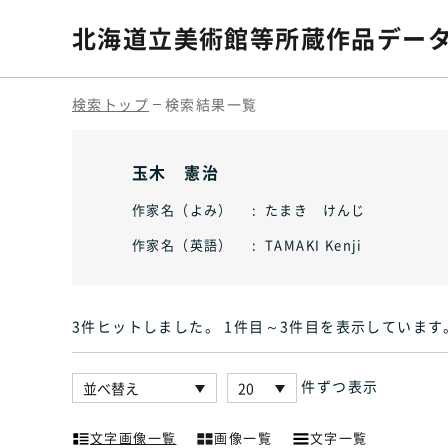
北海道立美術館等
所蔵作品デー
検索トップ
検索結果一覧
玉木 憲治
作家名（よみ）
たまき けんじ
作家名（英語）
TAMAKI Kenji
3件ヒット
しました
。 1件目～3件目
を表示しています
件ずつ表示
文字画像一覧
画像一覧
文字一覧