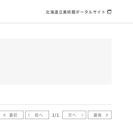
北海道立美術館
ポータルサイト
最初
前へ
1
/
1
次へ
最後