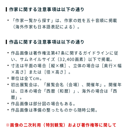
作家に関する注意事項は以下の通り
「作家一覧から探す」は、作家の姓を五十音順に掲載
（海外作家も日本語表記による）。
作品に関する注意事項は以下の通り
作品画像は著作権法第47条に関するガイドラインに従
い、サムネイルサイズ（32,400画素）以下で掲載。
寸法は平面の場合［縦×横］、立体の場合は［奥行×幅
×高さ］または［径×高さ］。
単位は全てcm。
初出展覧会は、「展覧会名（会場）、開催年」。開催年
は、日本の場合「西暦（和暦）」、海外の場合は「西
暦」。
作品画像は部分図の場合もある。
作品画像は準備の整ったものから随時公開。
※画像の二次利用（特別観覧）および著作権等に関して