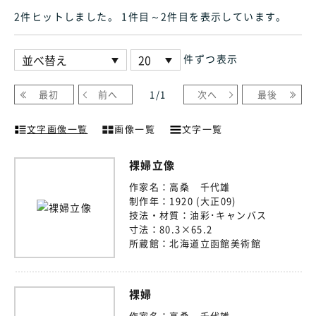
2件ヒット
しました
。 1件目～2件目
を表示しています
。
件ずつ表示
最初
前へ
1
/
1
次へ
最後
文字画像一覧
画像一覧
文字一覧
裸婦立像
作家名：
高桑 千代雄
制作年：
1920 (大正09)
技法・材質：
油彩･キャンバス
寸法：
80.3×65.2
所蔵館：
北海道立函館美術館
裸婦
作家名：
高桑 千代雄