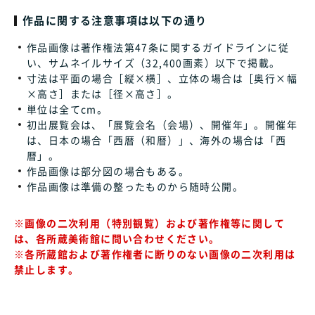
作品に関する注意事項は以下の通り
作品画像は著作権法第47条に関するガイドラインに従
い、サムネイルサイズ（32,400画素）以下で掲載。
寸法は平面の場合［縦×横］、立体の場合は［奥行×幅
×高さ］または［径×高さ］。
単位は全てcm。
初出展覧会は、「展覧会名（会場）、開催年」。開催年
は、日本の場合「西暦（和暦）」、海外の場合は「西
暦」。
作品画像は部分図の場合もある。
作品画像は準備の整ったものから随時公開。
※画像の二次利用（特別観覧）および著作権等に関して
は、各所蔵美術館に問い合わせください。
※各所蔵館および著作権者に断りのない画像の二次利用は
禁止します。