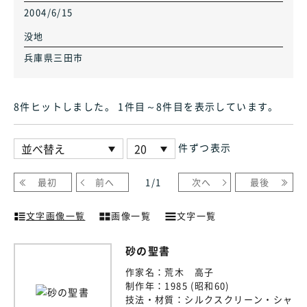
2004/6/15
没地
兵庫県三田市
8件ヒット
しました
。 1件目～8件目
を表示しています
。
件ずつ表示
最初
前へ
1
/
1
次へ
最後
文字画像一覧
画像一覧
文字一覧
砂の聖書
作家名：
荒木 高子
制作年：
1985 (昭和60)
技法・材質：
シルクスクリーン・シャ