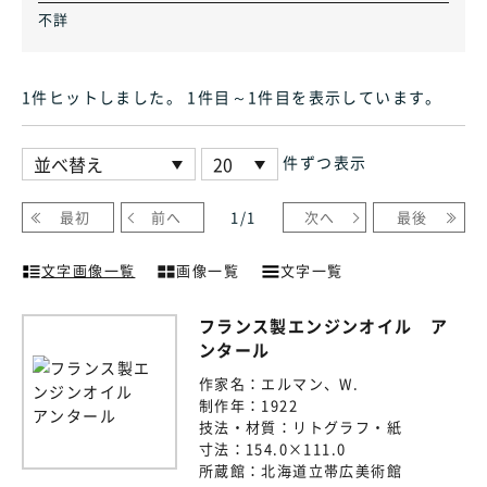
不詳
1件ヒット
しました
。 1件目～1件目
を表示しています
。
件ずつ表示
最初
前へ
1
/
1
次へ
最後
文字画像一覧
画像一覧
文字一覧
フランス製エンジンオイル ア
ンタール
作家名：
エルマン、W.
制作年：
1922
技法・材質：
リトグラフ・紙
寸法：
154.0×111.0
所蔵館：
北海道立帯広美術館