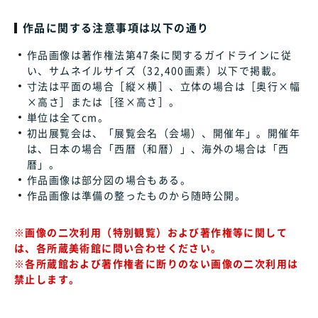
作品に関する注意事項は以下の通り
作品画像は著作権法第47条に関するガイドラインに従
い、サムネイルサイズ（32,400画素）以下で掲載。
寸法は平面の場合［縦×横］、立体の場合は［奥行×幅
×高さ］または［径×高さ］。
単位は全てcm。
初出展覧会は、「展覧会名（会場）、開催年」。開催年
は、日本の場合「西暦（和暦）」、海外の場合は「西
暦」。
作品画像は部分図の場合もある。
作品画像は準備の整ったものから随時公開。
※画像の二次利用（特別観覧）および著作権等に関して
は、各所蔵美術館に問い合わせください。
※各所蔵館および著作権者に断りのない画像の二次利用は
禁止します。