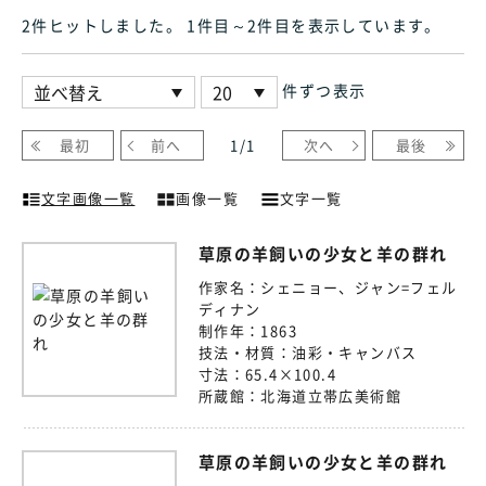
2件ヒット
しました
。 1件目～2件目
を表示しています
。
件ずつ表示
最初
前へ
1
/
1
次へ
最後
文字画像一覧
画像一覧
文字一覧
草原の羊飼いの少女と羊の群れ
作家名：
シェニョー、ジャン=フェル
ディナン
制作年：
1863
技法・材質：
油彩・キャンバス
寸法：
65.4×100.4
所蔵館：
北海道立帯広美術館
草原の羊飼いの少女と羊の群れ