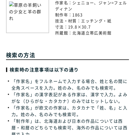
作家名：
シェニョー、ジャン=フェル
ディナン
制作年：
1863
技法・材質：
エッチング・紙
寸法：
19.8×30.7
所蔵館：
北海道立帯広美術館
検索の方法
検索時の注意事項は以下の通り
「作家名」をフルネームで入力する場合、姓と名の間に
全角スペースを入力。姓のみ、名のみでも検索可。
「作家名」の漢字表記がある作家は、漢字で入力。よみ
がな（ひらがな・カタカナ）のみではヒットしない。
「作家名」が欧文の作家は、カタカナで「姓、名」と入
力。姓のみ、名のみでも検索可。
「制作年」は、北海道および日本の作品については西
暦・和暦のどちらでも検索可、海外の作品については西
暦で入力。