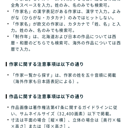
全角スペースを入力。姓のみ、名のみでも検索可。
「作家名」の漢字表記がある作家は、漢字で入力。よみ
がな（ひらがな・カタカナ）のみではヒットしない。
「作家名」が欧文の作家は、カタカナで「姓、名」と入
力。姓のみ、名のみでも検索可。
「制作年」は、北海道および日本の作品については西
暦・和暦のどちらでも検索可、海外の作品については西
暦で入力。
作家に関する注意事項は以下の通り
「作家一覧から探す」は、作家の姓を五十音順に掲載
（海外作家も日本語表記による）。
作品に関する注意事項は以下の通り
作品画像は著作権法第47条に関するガイドラインに従
い、サムネイルサイズ（32,400画素）以下で掲載。
寸法は平面の場合［縦×横］、立体の場合は［奥行×幅
×高さ］または［径×高さ］。