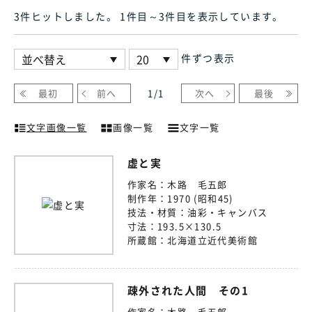
3件ヒット
しました
。 1件目～3件目
を表示しています
。
件ずつ表示
最初
前へ
1
/
1
次へ
最後
文字画像一覧
画像一覧
文字一覧
虚と実
作家名：
木路 毛五郎
制作年：
1970 (昭和45)
技法・材質：
油彩・キャンバス
寸法：
193.5×130.5
所蔵館：
北海道立近代美術館
疎外された人間 その1
作家名：
木路 毛五郎