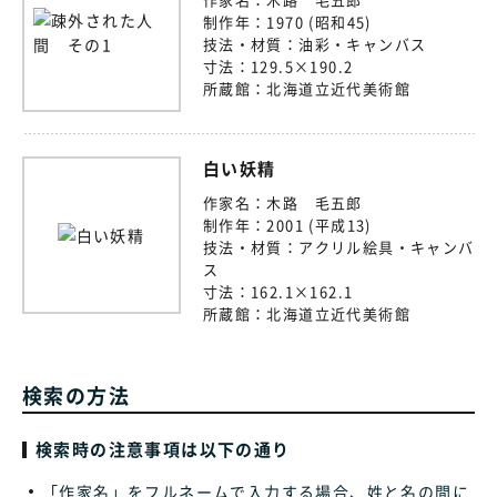
制作年：
1970 (昭和45)
技法・材質：
油彩・キャンバス
寸法：
129.5×190.2
所蔵館：
北海道立近代美術館
白い妖精
作家名：
木路 毛五郎
制作年：
2001 (平成13)
技法・材質：
アクリル絵具・キャンバ
ス
寸法：
162.1×162.1
所蔵館：
北海道立近代美術館
検索の方法
検索時の注意事項は以下の通り
「作家名」をフルネームで入力する場合、姓と名の間に