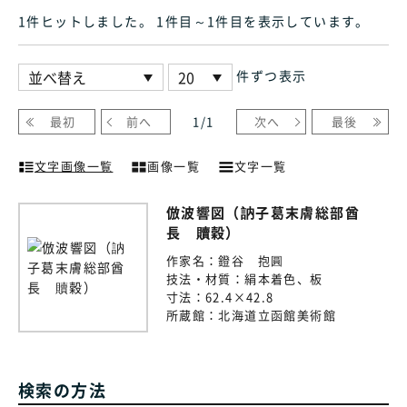
1件ヒット
しました
。 1件目～1件目
を表示しています
。
件ずつ表示
最初
前へ
1
/
1
次へ
最後
文字画像一覧
画像一覧
文字一覧
倣波響図（訥子葛末膚総部酋
長 贖穀）
作家名：
鐙谷 抱圓
技法・材質：
絹本着色、板
寸法：
62.4×42.8
所蔵館：
北海道立函館美術館
検索の方法