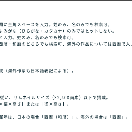
間に全角スペースを入力。姓のみ、名のみでも検索可。
よみがな（ひらがな・カタカナ）のみではヒットしない。
と入力。姓のみ、名のみでも検索可。
西暦・和暦のどちらでも検索可、海外の作品については西暦で入
載（海外作家も日本語表記による）。
従い、サムネイルサイズ（32,400画素）以下で掲載。
×幅×高さ］または［径×高さ］。
催年は、日本の場合「西暦（和暦）」、海外の場合は「西暦」。