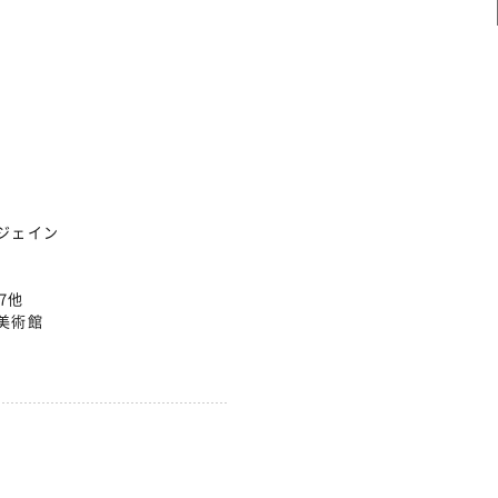
ジェイン
.7他
美術館