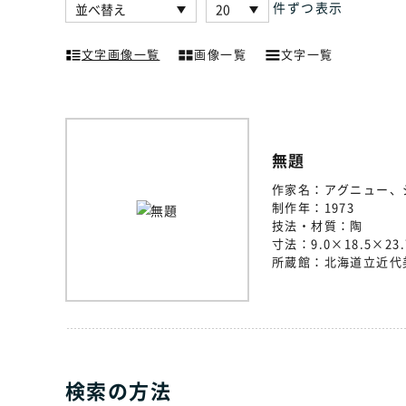
件ずつ表示
文字画像一覧
画像一覧
文字一覧
無題
作家名：
アグニュー、
制作年：
1973
技法・材質：
陶
寸法：
9.0×18.5×23
所蔵館：
北海道立近代
検索の方法