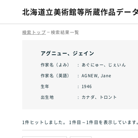
北海道立美術館等
所蔵作品デー
検索トップ
検索結果一覧
アグニュー、ジェイン
作家名（よみ）
あぐにゅー、じぇいん
作家名（英語）
AGNEW, Jane
生年
1946
出生地
カナダ、トロント
1件ヒット
しました
。 1件目～1件目
を表示しています