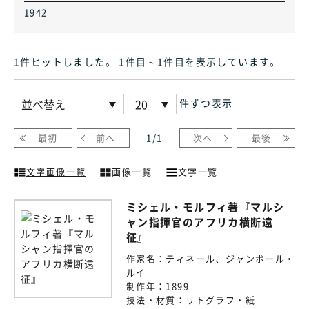
1942
1件ヒット
しました
。 1件目～1件目
を表示しています
。
件ずつ表示
最初
前へ
1
/
1
次へ
最後
文字画像一覧
画像一覧
文字一覧
ミシェル・モルフィ著『マルシ
ャン指揮官のアフリカ横断遠
征』
作家名：
ティネール、ジャンポール・
ルイ
制作年：
1899
技法・材質：
リトグラフ・紙