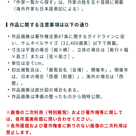
「作家一覧から探す」は、作家の姓を五十音順に掲載
（海外作家も日本語表記による）。
作品に関する注意事項は以下の通り
作品画像は著作権法第47条に関するガイドラインに従
い、サムネイルサイズ（32,400画素）以下で掲載。
寸法は平面の場合［縦×横］、立体の場合は［奥行×幅
×高さ］または［径×高さ］。
単位は全てcm。
初出展覧会は、「展覧会名（会場）、開催年」。開催年
は、日本の場合「西暦（和暦）」、海外の場合は「西
暦」。
作品画像は部分図の場合もある。
作品画像は準備の整ったものから随時公開。
※画像の二次利用（特別観覧）および著作権等に関して
は、各所蔵美術館に問い合わせください。
※各所蔵館および著作権者に断りのない画像の二次利用は
禁止します。