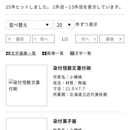
15件ヒット
しました
。 1件目～15件目
を表示しています
。
件ずつ表示
最初
前へ
1
/
1
次へ
最後
文字画像一覧
画像一覧
文字一覧
染付怪獣文蓋付碗
作家名：
小樽焼
技法・材質：
陶磁
寸法：
11.0×7.7
所蔵館：
北海道立近代美術館
染付菓子器
作家名：
小樽焼