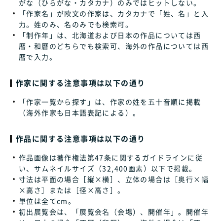
がな（ひらがな・カタカナ）のみではヒットしない。
「作家名」が欧文の作家は、カタカナで「姓、名」と入
力。姓のみ、名のみでも検索可。
「制作年」は、北海道および日本の作品については西
暦・和暦のどちらでも検索可、海外の作品については西
暦で入力。
作家に関する注意事項は以下の通り
「作家一覧から探す」は、作家の姓を五十音順に掲載
（海外作家も日本語表記による）。
作品に関する注意事項は以下の通り
作品画像は著作権法第47条に関するガイドラインに従
い、サムネイルサイズ（32,400画素）以下で掲載。
寸法は平面の場合［縦×横］、立体の場合は［奥行×幅
×高さ］または［径×高さ］。
単位は全てcm。
初出展覧会は、「展覧会名（会場）、開催年」。開催年