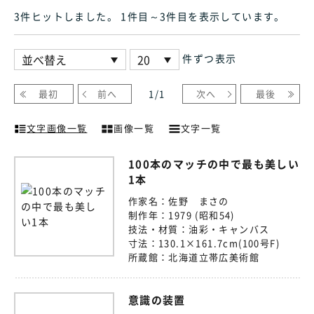
3件ヒット
しました
。 1件目～3件目
を表示しています
。
件ずつ表示
最初
前へ
1
/
1
次へ
最後
文字画像一覧
画像一覧
文字一覧
100本のマッチの中で最も美しい
1本
作家名：
佐野 まさの
制作年：
1979 (昭和54)
技法・材質：
油彩・キャンバス
寸法：
130.1×161.7cm(100号F)
所蔵館：
北海道立帯広美術館
意識の装置