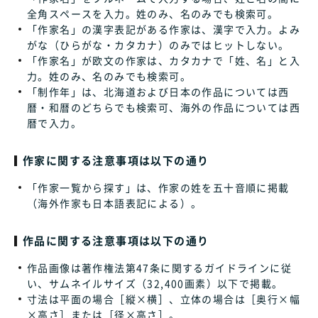
全角スペースを入力。姓のみ、名のみでも検索可。
「作家名」の漢字表記がある作家は、漢字で入力。よみ
がな（ひらがな・カタカナ）のみではヒットしない。
「作家名」が欧文の作家は、カタカナで「姓、名」と入
力。姓のみ、名のみでも検索可。
「制作年」は、北海道および日本の作品については西
暦・和暦のどちらでも検索可、海外の作品については西
暦で入力。
作家に関する注意事項は以下の通り
「作家一覧から探す」は、作家の姓を五十音順に掲載
（海外作家も日本語表記による）。
作品に関する注意事項は以下の通り
作品画像は著作権法第47条に関するガイドラインに従
い、サムネイルサイズ（32,400画素）以下で掲載。
寸法は平面の場合［縦×横］、立体の場合は［奥行×幅
×高さ］または［径×高さ］。