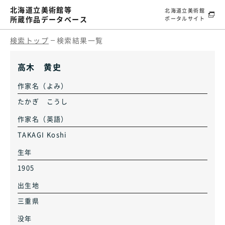
北海道立美術館等
北海道立美術館
所蔵作品データベース
ポータルサイト
検索トップ
検索結果一覧
高木 黄史
作家名（よみ）
たかぎ こうし
作家名（英語）
TAKAGI Koshi
生年
1905
出生地
三重県
没年