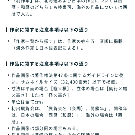
「制作年」は、北海道および日本の作品については西
暦・和暦のどちらでも検索可、海外の作品については西
暦で入力。
作家に関する注意事項は以下の通り
「作家一覧から探す」は、作家の姓を五十音順に掲載
（海外作家も日本語表記による）。
作品に関する注意事項は以下の通り
作品画像は著作権法第47条に関するガイドラインに従
い、サムネイルサイズ（32,400画素）以下で掲載。
寸法は平面の場合［縦×横］、立体の場合は［奥行×幅
×高さ］または［径×高さ］。
単位は全てcm。
初出展覧会は、「展覧会名（会場）、開催年」。開催年
は、日本の場合「西暦（和暦）」、海外の場合は「西
暦」。
作品画像は部分図の場合もある。
作品画像は準備の整ったものから随時公開。