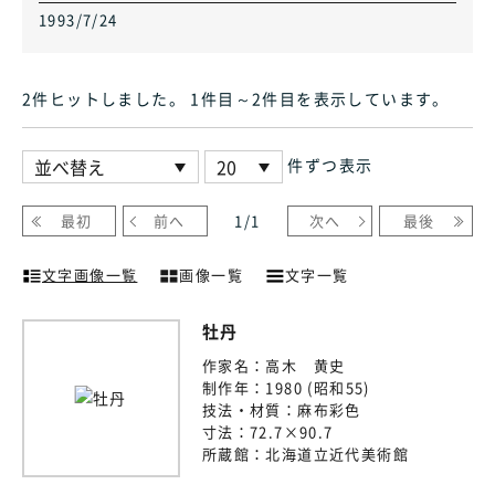
1993/7/24
2件ヒット
しました
。 1件目～2件目
を表示しています
。
件ずつ表示
最初
前へ
1
/
1
次へ
最後
文字画像一覧
画像一覧
文字一覧
牡丹
作家名：
高木 黄史
制作年：
1980 (昭和55)
技法・材質：
麻布彩色
寸法：
72.7×90.7
所蔵館：
北海道立近代美術館