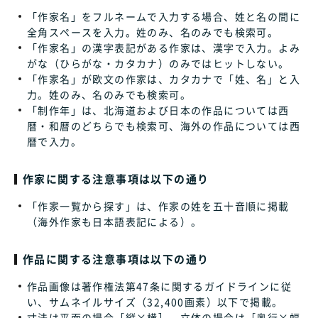
「作家名」をフルネームで入力する場合、姓と名の間に
全角スペースを入力。姓のみ、名のみでも検索可。
「作家名」の漢字表記がある作家は、漢字で入力。よみ
がな（ひらがな・カタカナ）のみではヒットしない。
「作家名」が欧文の作家は、カタカナで「姓、名」と入
力。姓のみ、名のみでも検索可。
「制作年」は、北海道および日本の作品については西
暦・和暦のどちらでも検索可、海外の作品については西
暦で入力。
作家に関する注意事項は以下の通り
「作家一覧から探す」は、作家の姓を五十音順に掲載
（海外作家も日本語表記による）。
作品に関する注意事項は以下の通り
作品画像は著作権法第47条に関するガイドラインに従
い、サムネイルサイズ（32,400画素）以下で掲載。
寸法は平面の場合［縦×横］、立体の場合は［奥行×幅