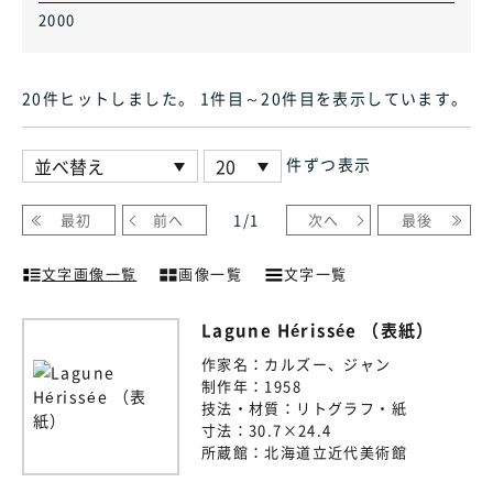
2000
20件ヒット
しました
。 1件目～20件目
を表示しています
。
件ずつ表示
最初
前へ
1
/
1
次へ
最後
文字画像一覧
画像一覧
文字一覧
Lagune Hérissée （表紙）
作家名：
カルズー、ジャン
制作年：
1958
技法・材質：
リトグラフ・紙
寸法：
30.7×24.4
所蔵館：
北海道立近代美術館