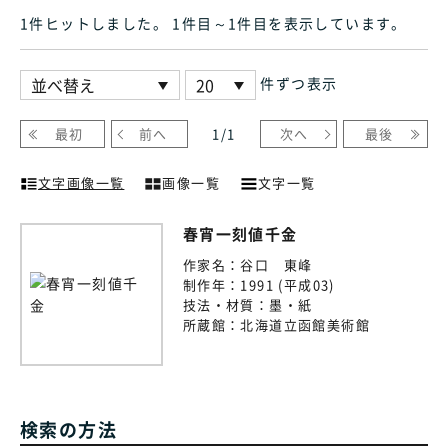
1件ヒット
しました
。 1件目～1件目
を表示しています
。
件ずつ表示
最初
前へ
1
/
1
次へ
最後
文字画像一覧
画像一覧
文字一覧
春宵一刻値千金
作家名：
谷口 東峰
制作年：
1991 (平成03)
技法・材質：
墨・紙
所蔵館：
北海道立函館美術館
検索の方法