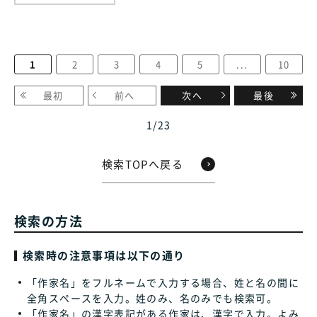
1
2
3
4
5
...
10
最初
前へ
次へ
最後
1
/
23
検索TOPへ戻る
検索の方法
検索時の注意事項は以下の通り
「作家名」をフルネームで入力する場合、姓と名の間に
全角スペースを入力。姓のみ、名のみでも検索可。
「作家名」の漢字表記がある作家は、漢字で入力。よみ