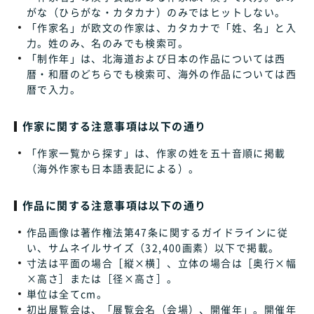
がな（ひらがな・カタカナ）のみではヒットしない。
「作家名」が欧文の作家は、カタカナで「姓、名」と入
力。姓のみ、名のみでも検索可。
「制作年」は、北海道および日本の作品については西
暦・和暦のどちらでも検索可、海外の作品については西
暦で入力。
作家に関する注意事項は以下の通り
「作家一覧から探す」は、作家の姓を五十音順に掲載
（海外作家も日本語表記による）。
作品に関する注意事項は以下の通り
作品画像は著作権法第47条に関するガイドラインに従
い、サムネイルサイズ（32,400画素）以下で掲載。
寸法は平面の場合［縦×横］、立体の場合は［奥行×幅
×高さ］または［径×高さ］。
単位は全てcm。
初出展覧会は、「展覧会名（会場）、開催年」。開催年