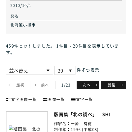
2010/10/1
没地
北海道小樽市
459件ヒット
しました
。 1件目～20件目
を表示していま
す
。
件ずつ表示
最初
前へ
1
/
23
次へ
最後
文字画像一覧
画像一覧
文字一覧
版画集「北の調べ」 SHI
作家名：
一原 有徳
制作年：
1996 (平成08)