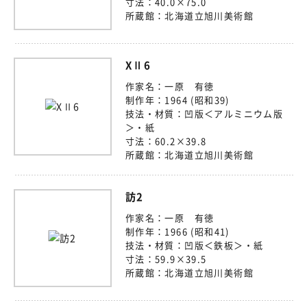
寸法：
40.0×75.0
所蔵館：
北海道立旭川美術館
XⅡ6
作家名：
一原 有徳
制作年：
1964 (昭和39)
技法・材質：
凹版＜アルミニウム版
＞・紙
寸法：
60.2×39.8
所蔵館：
北海道立旭川美術館
訪2
作家名：
一原 有徳
制作年：
1966 (昭和41)
技法・材質：
凹版＜鉄板＞・紙
寸法：
59.9×39.5
所蔵館：
北海道立旭川美術館