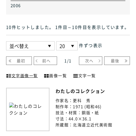
2006
10件ヒット
しました
。 1件目～10件目
を表示しています
。
件ずつ表示
最初
前へ
1
/
1
次へ
最後
文字画像一覧
画像一覧
文字一覧
わたしのコレクション
作家名：
更科 秀
制作年：
1971 (昭和46)
技法・材質：
銅版・紙
寸法：
44.0×36.1
所蔵館：
北海道立近代美術館