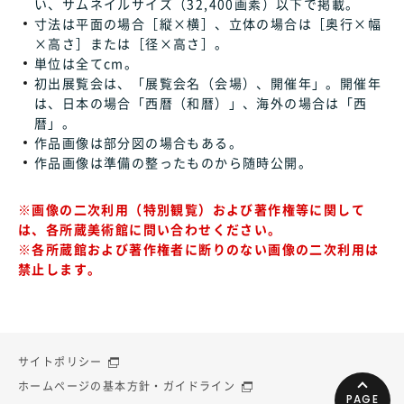
い、サムネイルサイズ（32,400画素）以下で掲載。
寸法は平面の場合［縦×横］、立体の場合は［奥行×幅
×高さ］または［径×高さ］。
単位は全てcm。
初出展覧会は、「展覧会名（会場）、開催年」。開催年
は、日本の場合「西暦（和暦）」、海外の場合は「西
暦」。
作品画像は部分図の場合もある。
作品画像は準備の整ったものから随時公開。
※画像の二次利用（特別観覧）および著作権等に関して
は、各所蔵美術館に問い合わせください。
※各所蔵館および著作権者に断りのない画像の二次利用は
禁止します。
サイトポリシー
ホームページの基本方針・ガイドライン
PAGE