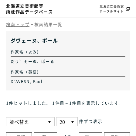
北海道立美術館等
北海道立美術館
所蔵作品データベース
ポータルサイト
検索トップ
検索結果一覧
ダヴェーヌ、ポール
作家名（よみ）
だう゛ぇーぬ、ぽーる
作家名（英語）
D'AVESN, Paul
1件ヒット
しました
。 1件目～1件目
を表示しています
。
件ずつ表示