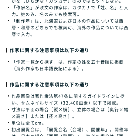
がな（ひらがな・カタカナ）のみではヒットしない。
「作家名」が欧文の作家は、カタカナで「姓、名」と入
力。姓のみ、名のみでも検索可。
「制作年」は、北海道および日本の作品については西
暦・和暦のどちらでも検索可、海外の作品については西
暦で入力。
作家に関する注意事項は以下の通り
「作家一覧から探す」は、作家の姓を五十音順に掲載
（海外作家も日本語表記による）。
作品に関する注意事項は以下の通り
作品画像は著作権法第47条に関するガイドラインに従
い、サムネイルサイズ（32,400画素）以下で掲載。
寸法は平面の場合［縦×横］、立体の場合は［奥行×幅
×高さ］または［径×高さ］。
単位は全てcm。
初出展覧会は、「展覧会名（会場）、開催年」。開催年
は、日本の場合「西暦（和暦）」、海外の場合は「西