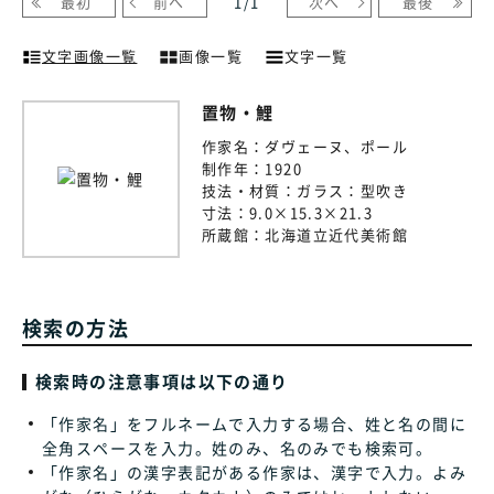
最初
前へ
1
/
1
次へ
最後
文字画像一覧
画像一覧
文字一覧
置物・鯉
作家名：
ダヴェーヌ、ポール
制作年：
1920
技法・材質：
ガラス：型吹き
寸法：
9.0×15.3×21.3
所蔵館：
北海道立近代美術館
検索の方法
検索時の注意事項は以下の通り
「作家名」をフルネームで入力する場合、姓と名の間に
全角スペースを入力。姓のみ、名のみでも検索可。
「作家名」の漢字表記がある作家は、漢字で入力。よみ