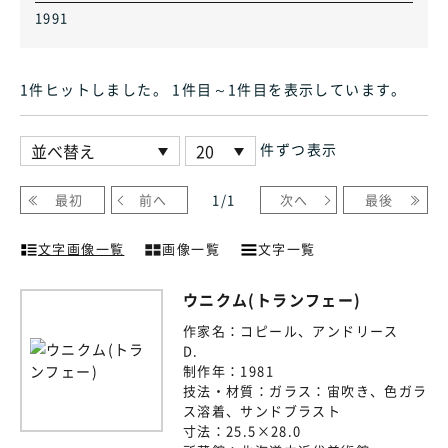
1991
1件ヒット
しました
。 1件目～1件目
を表示しています
。
件ずつ表示
最初
前へ
1
/
1
次へ
最後
文字画像一覧
画像一覧
文字一覧
ウニクム(トランフェー)
作家名：
コピール、アンドリース
D.
制作年：
1981
技法・材質：
ガラス：宙吹き、色ガラ
ス溶着、サンドブラスト
寸法：
25.5×28.0