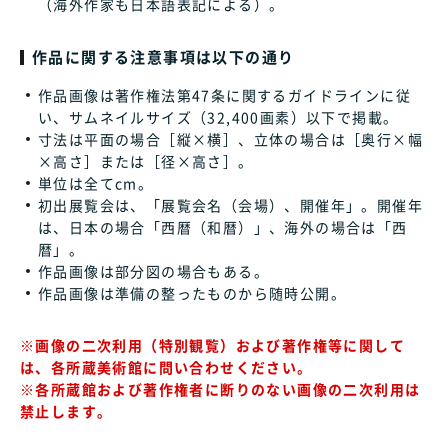
（海外作家も日本語表記による）。
作品に関する注意事項は以下の通り
作品画像は著作権法第47条に関するガイドラインに従
い、サムネイルサイズ（32,400画素）以下で掲載。
寸法は平面の場合［縦×横］、立体の場合は［奥行×幅
×高さ］または［径×高さ］。
単位は全てcm。
初出展覧会は、「展覧会名（会場）、開催年」。開催年
は、日本の場合「西暦（和暦）」、海外の場合は「西
暦」。
作品画像は部分図の場合もある。
作品画像は準備の整ったものから随時公開。
※画像の二次利用（特別観覧）および著作権等に関して
は、各所蔵美術館に問い合わせください。
※各所蔵館および著作権者に断りのない画像の二次利用は
禁止します。