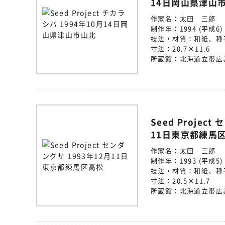
14日岡山県津山
作家名：
太田 三郎
制作年：
1994 (平成6)
技法・材質：
和紙、種
寸法：
20.7×11.6
所蔵館：
北海道立帯広
Seed Projec
11日東京都練馬
作家名：
太田 三郎
制作年：
1993 (平成5)
技法・材質：
和紙、種
寸法：
20.5×11.7
所蔵館：
北海道立帯広