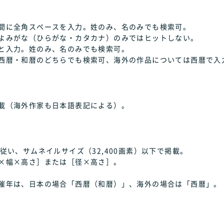
間に全角スペースを入力。姓のみ、名のみでも検索可。
よみがな（ひらがな・カタカナ）のみではヒットしない。
と入力。姓のみ、名のみでも検索可。
西暦・和暦のどちらでも検索可、海外の作品については西暦で入
載（海外作家も日本語表記による）。
従い、サムネイルサイズ（32,400画素）以下で掲載。
×幅×高さ］または［径×高さ］。
催年は、日本の場合「西暦（和暦）」、海外の場合は「西暦」。