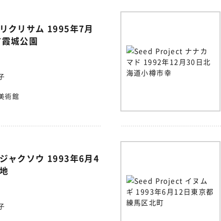
t ヘリクリサム 1995年7月
市霞城公園
子
美術館
t クジャクソウ 1993年6月4
地
子