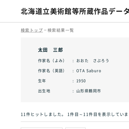
北海道立美術館等
所蔵作品デー
検索トップ
検索結果一覧
太田 三郎
作家名（よみ）
おおた さぶろう
作家名（英語）
OTA Saburo
生年
1950
出生地
山形県鶴岡市
11件ヒット
しました
。 1件目～11件目
を表示していま