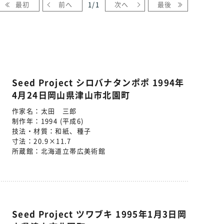
最初
前へ
1
/
1
次へ
最後
Seed Project シロバナタンポポ 1994年
4月24日岡山県津山市北園町
作家名：
太田 三郎
制作年：
1994 (平成6)
技法・材質：
和紙、種子
寸法：
20.9×11.7
所蔵館：
北海道立帯広美術館
Seed Project ツワブキ 1995年1月3日岡