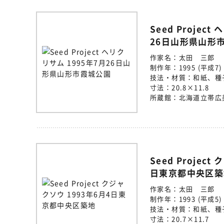
Seed Projec
26日山形県山形
作家名：
太田 三郎
制作年：
1995 (平成7)
技法・材質：
和紙、種
寸法：
20.8×11.8
所蔵館：
北海道立帯広
Seed Projec
日東京都中央区築
作家名：
太田 三郎
制作年：
1993 (平成5)
技法・材質：
和紙、種
寸法：
20.7×11.7