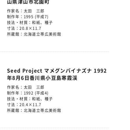
山県津山市北園町
作家名：
太田 三郎
制作年：
1995 (平成7)
技法・材質：
和紙、種子
寸法：
20.8×11.7
所蔵館：
北海道立帯広美術館
Seed Project マメグンバイナズナ 1992
年8月6日香川県小豆島寒霞渓
作家名：
太田 三郎
制作年：
1992 (平成4)
技法・材質：
和紙、種子
寸法：
20.4×11.7
所蔵館：
北海道立帯広美術館