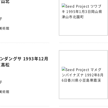
市山北
子
美術館
t センダングサ 1993年12月
区高松
子
美術館