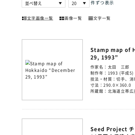
件ずつ表示
文字画像一覧
画像一覧
文字一覧
Stamp map of 
29, 1993”
作家名：
太田 三郎
制作年：
1993 (平成5)
技法・材質：
切手、消
寸法：
290.0×360.0
所蔵館：
北海道立帯広
Seed Project