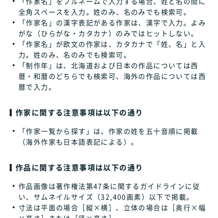
「作家名」をフルネームで入力する場合、姓と名の間に
全角スペースを入力。姓のみ、名のみでも検索可。
「作家名」の漢字表記がある作家は、漢字で入力。よみ
がな（ひらがな・カタカナ）のみではヒットしない。
「作家名」が欧文の作家は、カタカナで「姓、名」と入
力。姓のみ、名のみでも検索可。
「制作年」は、北海道および日本の作品については西
暦・和暦のどちらでも検索可、海外の作品については西
暦で入力。
作家に関する注意事項は以下の通り
「作家一覧から探す」は、作家の姓を五十音順に掲載
（海外作家も日本語表記による）。
作品に関する注意事項は以下の通り
作品画像は著作権法第47条に関するガイドラインに従
い、サムネイルサイズ（32,400画素）以下で掲載。
寸法は平面の場合［縦×横］、立体の場合は［奥行×幅
×高さ］または［径×高さ］。