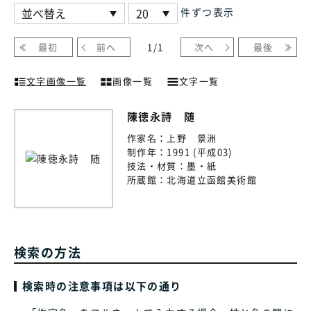
件ずつ表示
最初
前へ
1
/
1
次へ
最後
文字画像一覧
画像一覧
文字一覧
陳徳永詩 随
作家名：
上野 景洲
制作年：
1991 (平成03)
技法・材質：
墨・紙
所蔵館：
北海道立函館美術館
検索の方法
検索時の注意事項は以下の通り