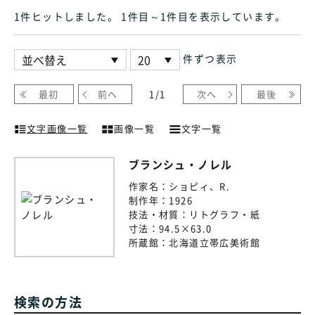
1件ヒット
しました
。 1件目～1件目
を表示しています
。
件ずつ表示
最初
前へ
1
/
1
次へ
最後
文字画像一覧
画像一覧
文字一覧
ブランシュ・ノレル
作家名：
ショピィ、R.
制作年：
1926
技法・材質：
リトグラフ・紙
寸法：
94.5×63.0
所蔵館：
北海道立帯広美術館
検索の方法