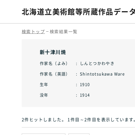
北海道立美術館等
所蔵作品デー
検索トップ
検索結果一覧
新十津川焼
作家名（よみ）
しんとつかわやき
作家名（英語）
Shintotsukawa Ware
生年
1910
没年
1914
2件ヒット
しました
。 1件目～2件目
を表示しています