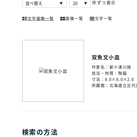
件ずつ表示
文字画像一覧
画像一覧
文字一覧
双魚文小皿
作家名：
新十津川焼
技法・材質：
陶磁
寸法：
8.0×8.0×2.8
所蔵館：
北海道立近代
検索の方法