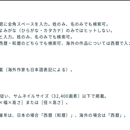
間に全角スペースを入力。姓のみ、名のみでも検索可。
よみがな（ひらがな・カタカナ）のみではヒットしない。
と入力。姓のみ、名のみでも検索可。
西暦・和暦のどちらでも検索可、海外の作品については西暦で入
載（海外作家も日本語表記による）。
従い、サムネイルサイズ（32,400画素）以下で掲載。
×幅×高さ］または［径×高さ］。
催年は、日本の場合「西暦（和暦）」、海外の場合は「西暦」。