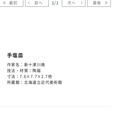
最初
前へ
1
/
1
次へ
最後
手塩皿
作家名：
新十津川焼
技法・材質：
陶磁
寸法：
7.6×7.7×2.7他
所蔵館：
北海道立近代美術館