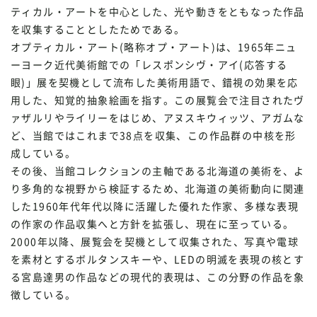
ティカル・アートを中心とした、光や動きをともなった作品
を収集することとしたためである。
オプティカル・アート(略称オプ・アート)は、1965年ニュ
ーヨーク近代美術館での「レスポンシヴ・アイ(応答する
眼)」展を契機として流布した美術用語で、錯視の効果を応
用した、知覚的抽象絵画を指す。この展覧会で注目されたヴ
ァザルリやライリーをはじめ、アヌスキウィッツ、アガムな
ど、当館ではこれまで38点を収集、この作品群の中核を形
成している。
その後、当館コレクションの主軸である北海道の美術を、よ
り多角的な視野から検証するため、北海道の美術動向に関連
した1960年代年代以降に活躍した優れた作家、多様な表現
の作家の作品収集へと方針を拡張し、現在に至っている。
2000年以降、展覧会を契機として収集された、写真や電球
を素材とするボルタンスキーや、LEDの明滅を表現の核とす
る宮島達男の作品などの現代的表現は、この分野の作品を象
徴している。