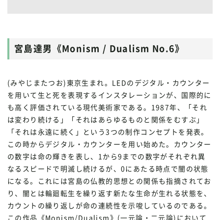
宮島達男《Monism / Dualism No.6》
(みやじまたつお)東京生まれ。LEDのデジタル・カウンター
を用いて生と死を表現するインスタレーションが、国際的に
も高く評価されている現代美術家である。1987年、「それ
は変わり続ける」「それはあらゆるものと関係をむすぶ」
「それは永遠に続く」という3つの制作コンセプトを発表。
この時からデジタル・カウンターを用い始めた。カウンター
の数字は命の輝きを表し、1から9までの数字がそれぞれ異
なるスピードで明滅し続けるが、0にあたる時点で闇の状態
になる。これには宮島の仏教的思想との関係も指摘されてお
り、闇とは輪廻転生を繰り返す新たな生命が生れる状態を、
カウントの繰り返しが命の連続性を示唆しているのである。
この作品《Monism/Dualism》(一元論・二元論)において