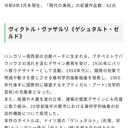
令和8年3月末現在、「現代の美術」の収蔵作品数：62点
ヴィクトル・ヴァザルリ《ゲシュタルト・ゼ
ルド》
ハンガリー南西部の古都ペーチに生まれる。ブダペストでバ
ウハウスの流れを汲むデザイン教育を受け、1930年にパリ
へ移りデザイナーとして活動。1950年代に、錯視の効果で
明滅や動きを感じさせる幾何学的抽象絵画を発表し、1960
年代後半に国際的に隆盛するオプティカル・アート(光学的
芸術)の先駆者となった。
また、版画や大量生産の立体、建築の壁面デザインにも旺盛
に取り組み、20世紀後半の都市における幾何学的抽象の社
会的機能について探究した。
本作のタイトルは、ドイツ語の「ゲシュタルト」(形態、状
態)とハンガリー語の「ゼルド」(緑)を組み合わせたもの。