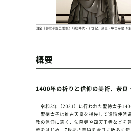
国宝《菩薩半跏思惟像》飛鳥時代・７世紀、奈良・中宮寺蔵（撮
概要
1400年の祈りと信仰の美術、奈
令和3年（2021）に行われた聖徳太子1
聖徳太子は推古天皇を補佐して遣隋使派遣
教の信仰に篤く、法隆寺や四天王寺などを
藍をはじめ、7世紀の美術を今日に数多く