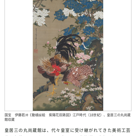
国宝 伊藤若冲《動植綵絵 紫陽花双鶏図》江戸時代（18世紀）、皇居三の丸尚蔵
館収蔵
皇居三の丸尚蔵館は、代々皇室に受け継がれてきた美術工芸