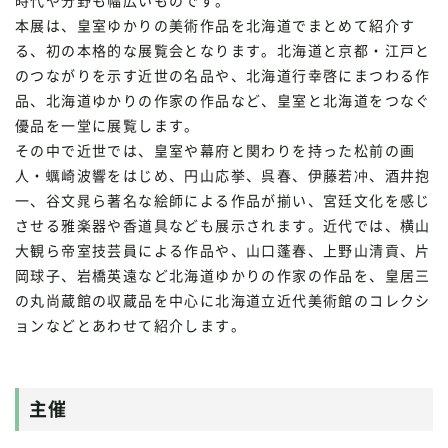
時代や分野も幅広いものです。
本展は、皇室ゆかりの美術作品を北海道でまとめて紹介す
る、初の本格的な展覧会となります。北海道と京都・江戸と
のつながりを示す近世の名品や、北海道行幸啓にまつわる作
品、北海道ゆかりの作家の作品など、皇室と北海道をつなぐ
優品を一堂に展覧します。
その中で近世では、皇室や幕府と関わりを持った松前の画
人・蠣崎波響をはじめ、円山応挙、呉春、伊藤若冲、酒井抱
一、谷文晁ら著名な絵師による作品が揃い、宮廷文化を感じ
させる雅楽器や香道具なども展示されます。近代では、横山
大観ら帝室技芸員による作品や、山口蓬春、上野山清貢、片
岡球子、岩橋英遠など北海道ゆかりの作家の作品を、皇居三
の丸尚蔵館の収蔵品を中心に北海道立近代美術館のコレクシ
ョンなどとあわせて紹介します。
主催