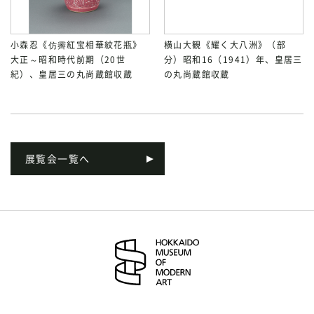
小森忍《仿霽紅宝相華紋花瓶》
横山大観《耀く大八洲》（部
大正～昭和時代前期（20世
分）昭和16（1941）年、皇居三
紀）、皇居三の丸尚蔵館収蔵
の丸尚蔵館収蔵
展覧会一覧へ