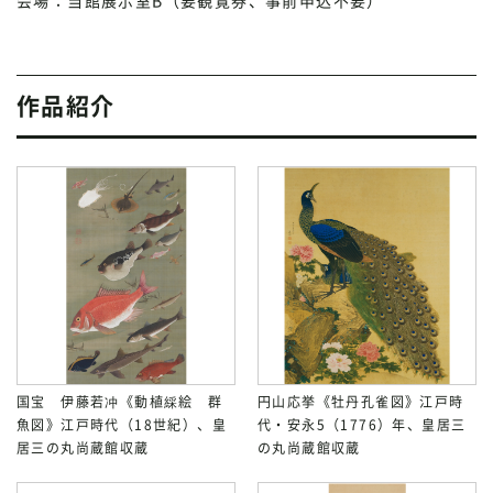
会場：当館展示室B（要観覧券、事前申込不要）
作品紹介
国宝 伊藤若冲《動植綵絵 群
円山応挙《牡丹孔雀図》江戸時
魚図》江戸時代（18世紀）、皇
代・安永5（1776）年、皇居三
居三の丸尚蔵館収蔵
の丸尚蔵館収蔵