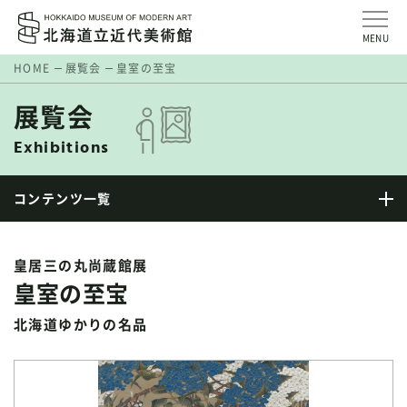
MENU
HOME
展覧会
皇室の至宝
展覧会
Exhibitions
コンテンツ一覧
皇居三の丸尚蔵館展
皇室の至宝
北海道ゆかりの名品