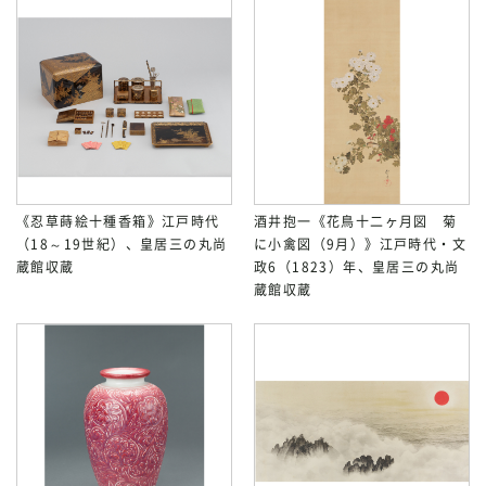
《忍草蒔絵十種香箱》江戸時代
酒井抱一《花鳥十二ヶ月図 菊
（18～19世紀）、皇居三の丸尚
に小禽図（9月）》江戸時代・文
蔵館収蔵
政6（1823）年、皇居三の丸尚
蔵館収蔵