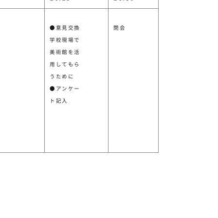
●意見交換
閉会
学校現場で
美術館を活
用してもら
うために
●アンケー
ト記入