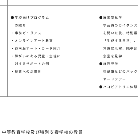
●学校向けプログラム
●展示室見学
の紹介
学芸員のガイダンス
・事前ガイダンス
を聞いた後、特別展
・オンラインアート教室
「生成する日常」、
・道南版アート・カード紹介
常設展示室、鷗亭記
・障がいのある児童・生徒に
念室を見学
対するサポートの例
●施設見学
・授業への活用例
収蔵庫などのバック
ヤードツアー
●ハコビアトリエ体験
、中等教育学校及び特別支援学校の教員