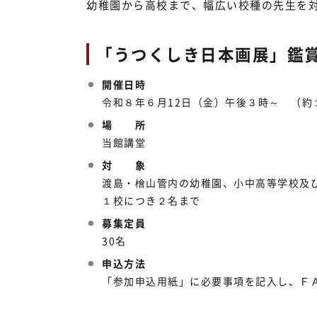
幼稚園から高校まで、幅広い校種の先生を
「うつくしき日本画展」鑑
開催日時
令和８年６月12日（金）午後３時～ （約
場 所
当館講堂
対 象
渡島・檜山管内の幼稚園、小中高等学校及
１校につき２名まで
募集定員
30名
申込方法
「参加申込用紙」に必要事項を記入し、ＦＡ