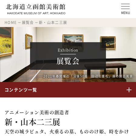
MENU
HOME
展覧会
新・山本二三展
Exhibition
展覧会
2021年春開催の「没後50年 田辺三重松」展の展示風景
コンテンツ一覧
アニメーション美術の創造者
新・山本二三展
天空の城ラピュタ、火垂るの墓、もののけ姫、時をかけ