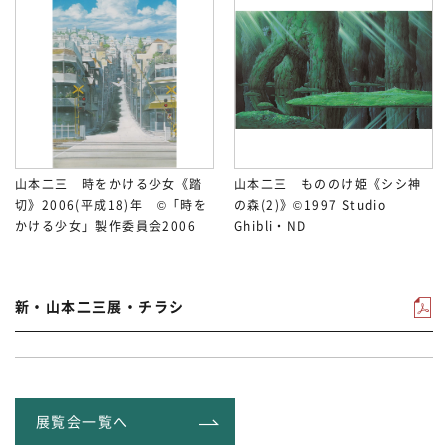
山本二三 時をかける少女《踏
山本二三 もののけ姫《シシ神
切》2006(平成18)年 ©「時を
の森(2)》©1997 Studio
かける少女」製作委員会2006
Ghibli・ND
新・山本二三展・チラシ
展覧会一覧へ