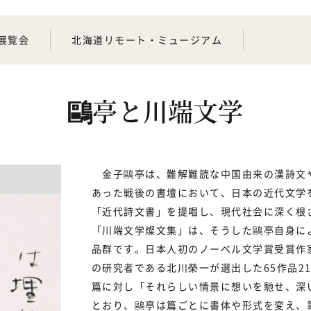
展覧会
北海道リモート・ミュージアム
鷗亭と川端文学
金子鷗亭は、難解難読な中国由来の漢詩文
あった戦後の書壇において、日本の近代文学
「近代詩文書」を提唱し、現代社会に深く
「川端文学燦文集」は、そうした鷗亭自身に
品群です。日本人初のノーベル文学賞受賞作
の研究者である北川榮一が選出した65作品2
篇に対し「それらしい情景に想いを馳せ、深
とおり、鷗亭は篇ごとに書体や形式を変え、