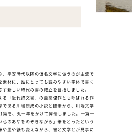
や、平安時代以降の仮名文学に倣うのが主流で
を素材に、誰にとっても読みやすい字体で書く
根ざす新しい時代の書の確立を目指しました。
よる「近代詩文書」の最高傑作とも呼ばれる作
家である川端康成の小説と随筆から、川端文学
11篇を、丸一年をかけて揮毫しました。一篇一
い心のあやをのぞきながら」筆をとったという
筆や墨や紙も変えながら、書と文学とが見事に