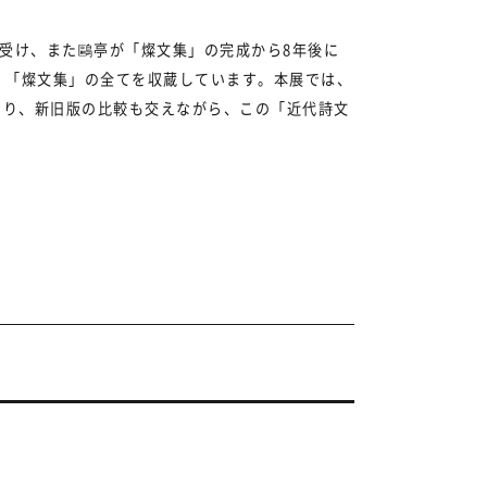
。
受け、また鷗亭が「燦文集」の完成から8年後に
、「燦文集」の全てを収蔵しています。本展では、
ぐり、新旧版の比較も交えながら、この「近代詩文
。