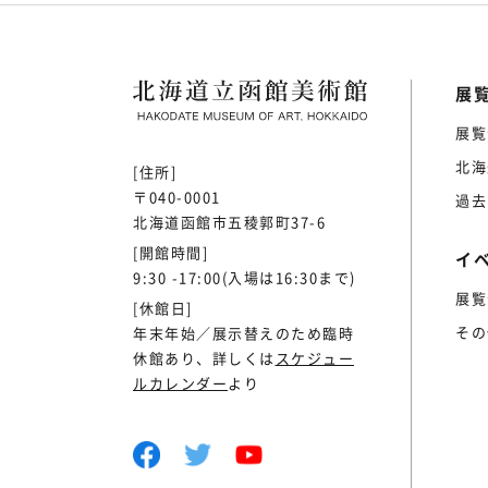
展
展覧
北海
[住所]
〒040-0001
過去
北海道函館市五稜郭町37-6
[開館時間]
イ
9:30 -17:00(入場は16:30まで)
展覧
[休館日]
その
年末年始／展示替えのため臨時
休館あり、詳しくは
スケジュー
ルカレンダー
より