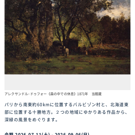
アレクサンドル･ドゥフォー《森の中での休息》1871年 当館蔵
パリから南東約60kmに位置するバルビゾン村と、北海道東
部に位置する十勝地方。２つの地域にゆかりある作品から、
深緑の風景をめぐります。
会期 2026.07.11(土) - 2026.09.06(日)