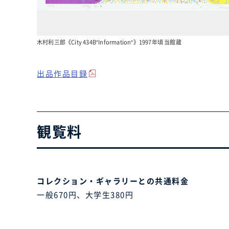
木村利三郎《City 434B"Information"》1997年頃 当館蔵
出品作品目録
観覧料
コレクション・ギャラリーとの共通料金
一般670円、大学生380円