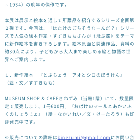
～1934）の晩年の傑作です。
本展は展示と絵本を通して所蔵品を紹介するシリーズ企画第
２弾です。今回は、「はたけのごちそうなーんだ？」シリー
ズで人気の絵本作家・すずきももさんが《飛ぶ蝶》をテーマ
に新作絵本を書き下ろします。絵本原画と関連作品、資料の
約30点により、子どもから大人まで楽しめる絵と物語の世
界へご案内します。
１．新作絵本 『とぶちょう アオとシロのぼうけん』
（絵・文／すずきもも）
MUSEUM SHOP & CAFEきねずみ（当館1階）にて、数量限
定で販売します。1冊600円。『おばけのマールとあかいふ
くのしょうじょ』（絵・なかいれい／文・けーたろう）も好
評発売中です。
※販売についての詳細は
kinezumi@gmail.com
にお問い合