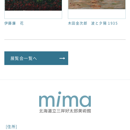
伊藤廉 花
木田金次郎 波と夕陽 1935
展覧会一覧へ
[住所]