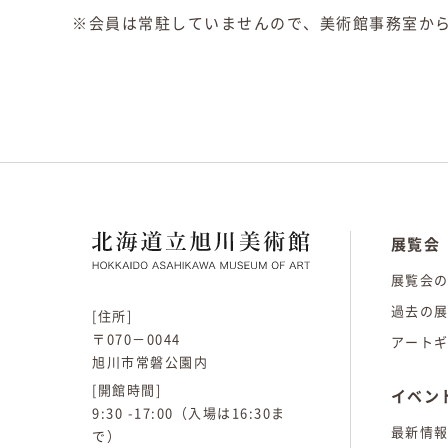
※会員は常駐していませんので、美術館事務室か
展覧会
展覧会
過去の
[住所]
〒070－0044
アート
旭川市常磐公園内
[開館時間]
イベン
9:30 -17:00（入場は16:30ま
最新情
で）