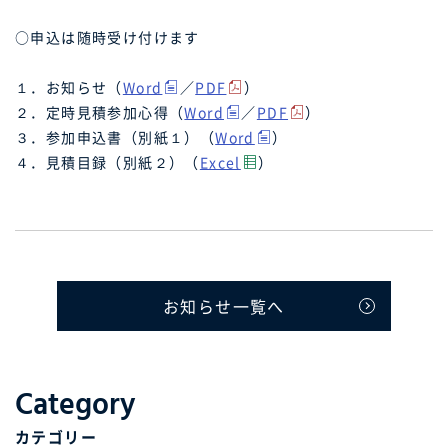
○申込は随時受け付けます
１．お知らせ（
Word
／
PDF
）
２．定時見積参加心得（
Word
／
PDF
）
３．参加申込書（別紙１）（
Word
）
４．見積目録（別紙２）（
Excel
）
お知らせ一覧へ
Category
カテゴリー